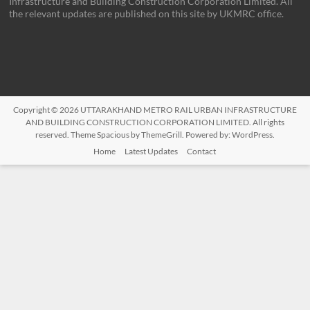
Infrastructure and Building Construction Corporation Limited. All
the relevant updates are published on this site by UKMRC office.
Copyright © 2026
UTTARAKHAND METRO RAIL URBAN INFRASTRUCTURE
AND BUILDING CONSTRUCTION CORPORATION LIMITED
. All rights
reserved. Theme
Spacious
by ThemeGrill. Powered by:
WordPress
.
Home
Latest Updates
Contact