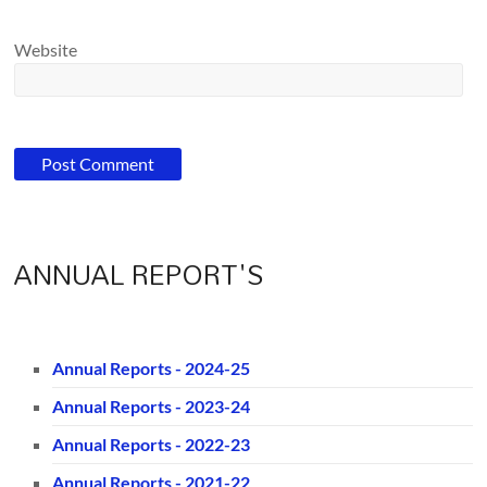
Website
ANNUAL REPORT'S
Annual Reports - 2024-25
Annual Reports - 2023-24
Annual Reports - 2022-23
Annual Reports - 2021-22