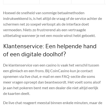
Hoewel de snelheid van sommige betaalmethoden
indrukwekkend is, is het altijd de vraag of de service achter de
schermen net zo soepel verloopt als de interface doet
vermoeden. Niets zo frustrerend als een vertraagde
uitbetaling wanneer je net een mooie winst hebt geboekt.
Klantenservice: Een helpende hand
of een digitale doolhof?
De klantenservice van een casino is vaak het verschil tussen
een glimlach en een frons. Bij CoinCasino kun je contact
opnemen via live chat, e-mail en een FAQ-sectie die soms
meer vragen oproept dan beantwoordt. Het voelt soms alsof
je aan het pokeren bent met een dealer die niet altijd eerlijk
de kaarten deelt.
De live chat reageert meestal binnen enkele minuten, maar de