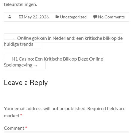
teleurstellingen.
May 22, 2026
Uncategorized
No Comments
←
Online gokken in Nederland: een kritische blik op de
huidige trends
N1 Casino: Een Kritische Blik op Deze Online
Spelomgeving
→
Leave a Reply
Your email address will not be published.
Required fields are
marked
*
Comment
*