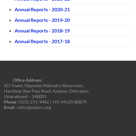
Annual Reports - 2020-21
Annual Reports - 2019-20
Annual Reports - 2018-19
Annual Reports - 2017-18
Office Address:
SCI Tower, Opposite Mahindra Showroom,
Haridwar Bye-Pass Road, Ajabpur, Dehradun
Uttarakhand – 248001
Phone :
0135-271-9442 | +91-94120-80874
Email :
info1@ukmrc.org