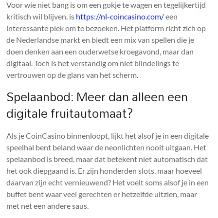
Voor wie niet bang is om een gokje te wagen en tegelijkertijd
kritisch wil blijven, is
https://nl-coincasino.com/
een
interessante plek om te bezoeken. Het platform richt zich op
de Nederlandse markt en biedt een mix van spellen die je
doen denken aan een ouderwetse kroegavond, maar dan
digitaal. Toch is het verstandig om niet blindelings te
vertrouwen op de glans van het scherm.
Spelaanbod: Meer dan alleen een
digitale fruitautomaat?
Als je CoinCasino binnenloopt, lijkt het alsof je in een digitale
speelhal bent beland waar de neonlichten nooit uitgaan. Het
spelaanbod is breed, maar dat betekent niet automatisch dat
het ook diepgaand is. Er zijn honderden slots, maar hoeveel
daarvan zijn echt vernieuwend? Het voelt soms alsof je in een
buffet bent waar veel gerechten er hetzelfde uitzien, maar
met net een andere saus.