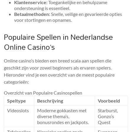
Klantenservice:
Toegankelijke en behulpzame
ondersteuning is essentieel.
Betaalmethoden:
Snelle, veilige en gevarieerde opties
voor stortingen en opnames.
Populaire Spellen in Nederlandse
Online Casino’s
Online casino’s bieden een breed scala aan spellen die
geschikt zijn voor zowel beginners als ervaren spelers.
Hieronder vind je een overzicht van de meest populaire
categorieën:
Overzicht van Populaire Casinospellen
Speltype
Beschrijving
Voorbeeld
Videoslots
Moderne gokkasten met
Starburst,
diverse thema’s,
Gonzo’s
bonusrondes en jackpots.
Quest
Tafelspellen
Klassieke spellen zoals
European