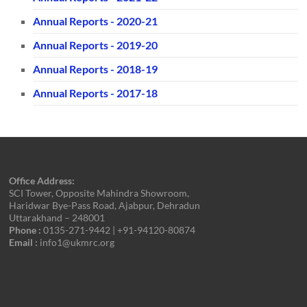
Annual Reports - 2020-21
Annual Reports - 2019-20
Annual Reports - 2018-19
Annual Reports - 2017-18
Office Address:
SCI Tower, Opposite Mahindra Showroom,
Haridwar Bye-Pass Road, Ajabpur, Dehradun
Uttarakhand – 248001
Phone :
0135-271-9442 | +91-94120-80874
Email :
info1@ukmrc.org