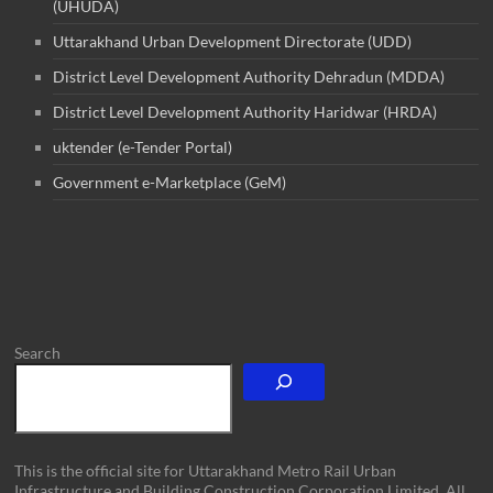
(UHUDA)
Uttarakhand Urban Development Directorate (UDD)
District Level Development Authority Dehradun (MDDA)
District Level Development Authority Haridwar (HRDA)
uktender (e-Tender Portal)
Government e-Marketplace (GeM)
Search
This is the official site for Uttarakhand Metro Rail Urban
Infrastructure and Building Construction Corporation Limited. All