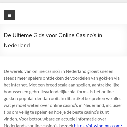
Skip
UTTARAKHAND
to
Menu
content
METRO
RAIL
De Ultieme Gids voor Online Casino’s in
URBAN
Nederland
INFRASTRUCTURE
AND
BUILDING
De wereld van online casino’s in Nederland groeit snel en
steeds meer spelers ontdekken de voordelen van gokken via
CONSTRUCTION
het internet. Met een breed scala aan spellen, aantrekkelijke
CORPORATION
bonussen en gebruiksvriendelijke platforms, is het online
gokken populairder dan ooit. In dit artikel bespreken we alles
LIMITED
wat je moet weten over online casino’s in Nederland, inclusief
tips om veilig te spelen en hoe je de beste casino’s kunt
vinden. Voor betrouwbare en actuele informatie over
Nederlandse online casino’s, bezoek
https://nl-winningz.com/
.