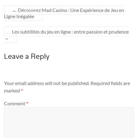
←
Découvrez Mad Casino : Une Expérience de Jeu en
Ligne Inégalée
Les subtilités du jeu en ligne : entre passion et prudence
→
Leave a Reply
Your email address will not be published.
Required fields are
marked
*
Comment
*