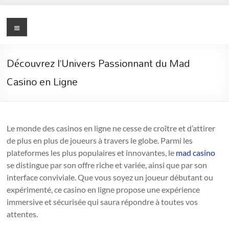
Skip
UTTARAKHAND
to
Menu
content
METRO
RAIL
Découvrez l’Univers Passionnant du Mad
URBAN
Casino en Ligne
INFRASTRUCTURE
AND
BUILDING
Le monde des casinos en ligne ne cesse de croître et d’attirer
de plus en plus de joueurs à travers le globe. Parmi les
CONSTRUCTION
plateformes les plus populaires et innovantes, le
mad casino
CORPORATION
se distingue par son offre riche et variée, ainsi que par son
interface conviviale. Que vous soyez un joueur débutant ou
LIMITED
expérimenté, ce casino en ligne propose une expérience
immersive et sécurisée qui saura répondre à toutes vos
attentes.