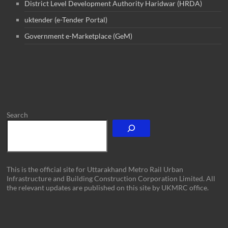
District Level Development Authority Haridwar (HRDA)
uktender (e-Tender Portal)
Government e-Marketplace (GeM)
Search
This is the official site for Uttarakhand Metro Rail Urban
Infrastructure and Building Construction Corporation Limited. All
the relevant updates are published on this site by UKMRC office.