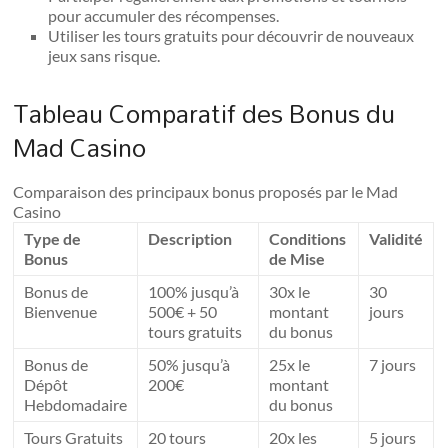
pour accumuler des récompenses.
Utiliser les tours gratuits pour découvrir de nouveaux
jeux sans risque.
Tableau Comparatif des Bonus du
Mad Casino
Comparaison des principaux bonus proposés par le Mad
Casino
Type de
Description
Conditions
Validité
Bonus
de Mise
Bonus de
100% jusqu’à
30x le
30
Bienvenue
500€ + 50
montant
jours
tours gratuits
du bonus
Bonus de
50% jusqu’à
25x le
7 jours
Dépôt
200€
montant
Hebdomadaire
du bonus
Tours Gratuits
20 tours
20x les
5 jours