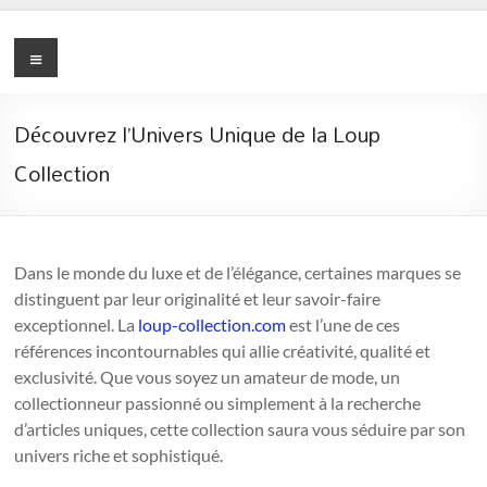
Skip
UTTARAKHAND
to
Menu
content
METRO
RAIL
Découvrez l’Univers Unique de la Loup
URBAN
Collection
INFRASTRUCTURE
AND
BUILDING
Dans le monde du luxe et de l’élégance, certaines marques se
distinguent par leur originalité et leur savoir-faire
CONSTRUCTION
exceptionnel. La
loup-collection.com
est l’une de ces
CORPORATION
références incontournables qui allie créativité, qualité et
exclusivité. Que vous soyez un amateur de mode, un
LIMITED
collectionneur passionné ou simplement à la recherche
d’articles uniques, cette collection saura vous séduire par son
univers riche et sophistiqué.