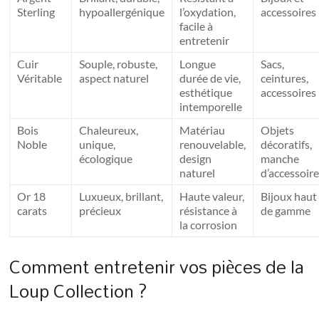
Sterling
hypoallergénique
l’oxydation,
accessoires
facile à
entretenir
Cuir
Souple, robuste,
Longue
Sacs,
Véritable
aspect naturel
durée de vie,
ceintures,
esthétique
accessoires
intemporelle
Bois
Chaleureux,
Matériau
Objets
Noble
unique,
renouvelable,
décoratifs,
écologique
design
manche
naturel
d’accessoir
Or 18
Luxueux, brillant,
Haute valeur,
Bijoux haut
carats
précieux
résistance à
de gamme
la corrosion
Comment entretenir vos pièces de la
Loup Collection ?