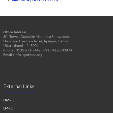
Office Address:
SCI Tower, Opposite Mahindra Showroom,
Haridwar Bye-Pass Road, Ajabpur, Dehradun
Uttarakhand – 248001
Phone :
0135-271-9442 | +91-94120-80874
Email :
info1@ukmrc.org
External Links
DMRC
LMRC