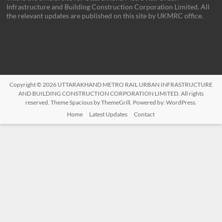
Infrastructure and Building Construction Corporation Limited. All
the relevant updates are published on this site by UKMRC office.
Copyright © 2026
UTTARAKHAND METRO RAIL URBAN INFRASTRUCTURE
AND BUILDING CONSTRUCTION CORPORATION LIMITED
. All rights
reserved. Theme
Spacious
by ThemeGrill. Powered by:
WordPress
.
Home
Latest Updates
Contact