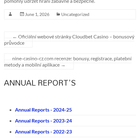
pomohly udržet hraní zábavné a bezpečné.
June 1, 2026
Uncategorized
←
Oficiální webové stránky Cloudbet Casino – bonusový
průvodce
nine-casino-cz.com recenze: bonusy, registrace, platební
metody a mobilní aplikace
→
ANNUAL REPORT'S
Annual Reports - 2024-25
Annual Reports - 2023-24
Annual Reports - 2022-23