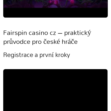
Fairspin casino cz – praktický
průvodce pro české hráče
Registrace a první kroky