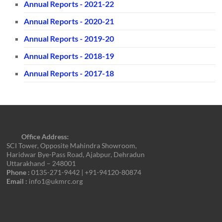
Annual Reports - 2021-22
Annual Reports - 2020-21
Annual Reports - 2019-20
Annual Reports - 2018-19
Annual Reports - 2017-18
Office Address:
SCI Tower, Opposite Mahindra Showroom,
Haridwar Bye-Pass Road, Ajabpur, Dehradun
Uttarakhand – 248001
Phone :
0135-271-9442 | +91-94120-80874
Email :
info1@ukmrc.org