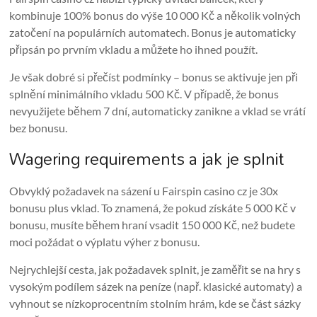
kombinuje 100% bonus do výše 10 000 Kč a několik volných
zatočení na populárních automatech. Bonus je automaticky
připsán po prvním vkladu a můžete ho ihned použít.
Je však dobré si přečíst podmínky – bonus se aktivuje jen při
splnění minimálního vkladu 500 Kč. V případě, že bonus
nevyužijete během 7 dní, automaticky zanikne a vklad se vrátí
bez bonusu.
Wagering requirements a jak je splnit
Obvyklý požadavek na sázení u Fairspin casino cz je 30x
bonusu plus vklad. To znamená, že pokud získáte 5 000 Kč v
bonusu, musíte během hraní vsadit 150 000 Kč, než budete
moci požádat o výplatu výher z bonusu.
Nejrychlejší cesta, jak požadavek splnit, je zaměřit se na hry s
vysokým podílem sázek na peníze (např. klasické automaty) a
vyhnout se nízkoprocentním stolním hrám, kde se část sázky