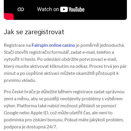
Jak se zaregistrovat
Registrace na
Fairspin online casino
je poměrně jednoduchá.
Stačí otevřít registrační formulář, zadat e‑mail, telefon a
vytvořit si heslo. Po odeslání obdržíte potvrzovací e‑mail,
který musíte aktivovat kliknutím na odkaz. Proces trvá jen pár
minut a po úspěšné aktivaci můžete okamžitě přistoupit k
prvnímu vkladu.
Pro české hráče je důležité během registrace zadat správnou
zemi a měnu, aby se později neobjevily problémy s výběrem
výher. Platforma také nabízí možnost přihlásit se pomocí
Google nebo Apple ID, což může ušetřit čas, ale není to
podmínka pro získání bonusu. Pokud máte jakýkoli problém,
podpora je dostupná 24/7.