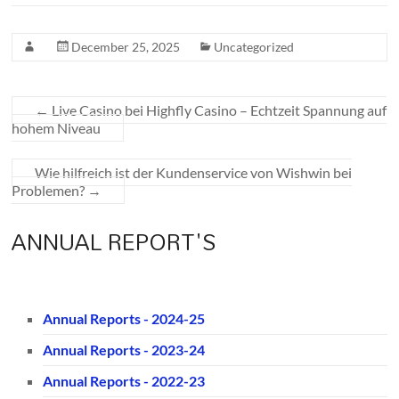
December 25, 2025
Uncategorized
←
Live Casino bei Highfly Casino – Echtzeit Spannung auf
hohem Niveau
Wie hilfreich ist der Kundenservice von Wishwin bei
Problemen?
→
ANNUAL REPORT'S
Annual Reports - 2024-25
Annual Reports - 2023-24
Annual Reports - 2022-23