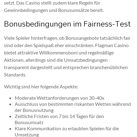
setzt. Das Casino stellt zudem klare Regeln für
Gewinnbedingungen und Bonusumsätze bereit.
Bonusbedingungen im Fairness-Test
Viele Spieler hinterfragen, ob Bonusangebote tatsächlich fair
sind oder den Spielspaß eher einschränken. Flagman Casino
bietet attraktive Willkommensboni und regelmäßige
Aktionen, allerdings sind die Umsatzbedingungen
transparent dargestellt und entsprechen branchenüblichen
Standards.
Wichtig sind hier folgende Aspekte:
Moderate Wettanforderungen von 30-40x
Ausschluss von bestimmten riskanten Wetten während
der Bonusnutzung
Zeitliche Fristen von 7 bis 14 Tagen für den
Bonusumsatz
Klare Kommunikation zu erlaubten Spielen für die
Umsetzung