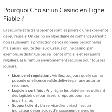
Pourquoi Choisir un Casino en Ligne
Fiable ?
La sécurité et la transparence sont les piliers d’une expérience
de jeu réussie. Un casino en ligne digne de confiance garantit
non seulement la protection de vos données personnelles
mais aussi l’équité des jeux. Cresus online casino, par
exemple, se distingue par sa licence officielle et ses audits
réguliers, assurant un environnement sécurisé pour tous les
joueurs.
Licence et régulation :
Vérifiez toujours que le casino
possède une licence valide délivrée par une autorité
reconnue.
Logiciels certifiés :
Privilégiez les plateformes utilisant
des logiciels de fournisseurs réputés pour leur
impartialité.
Support client :
Un service client réactif est un
indicateur de sérieux et d’engagement envers les