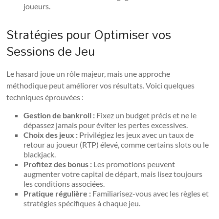
joueurs.
Stratégies pour Optimiser vos
Sessions de Jeu
Le hasard joue un rôle majeur, mais une approche
méthodique peut améliorer vos résultats. Voici quelques
techniques éprouvées :
Gestion de bankroll :
Fixez un budget précis et ne le
dépassez jamais pour éviter les pertes excessives.
Choix des jeux :
Privilégiez les jeux avec un taux de
retour au joueur (RTP) élevé, comme certains slots ou le
blackjack.
Profitez des bonus :
Les promotions peuvent
augmenter votre capital de départ, mais lisez toujours
les conditions associées.
Pratique régulière :
Familiarisez-vous avec les règles et
stratégies spécifiques à chaque jeu.