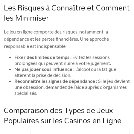
Les Risques à Connaître et Comment
les Minimiser
Le jeu en ligne comporte des risques, notamment la
dépendance et les pertes financières. Une approche
responsable est indispensable :
Fixer des limites de temps :
Évitez les sessions
prolongées qui peuvent nuire à votre jugement.
Ne pas jouer sous influence :
L’alcool ou la fatigue
altèrent la prise de décision.
Reconnaître les signes de dépendance :
Si le jeu devient
une obsession, demandez de l’aide auprès d’organismes
spécialisés.
Comparaison des Types de Jeux
Populaires sur les Casinos en Ligne