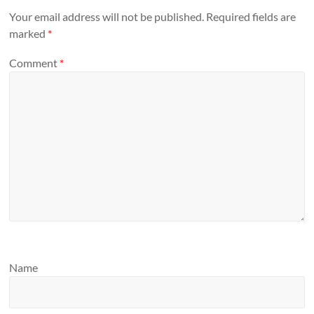
Your email address will not be published.
Required fields are
marked
*
Comment
*
Name