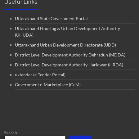
Useful Links
Uttarakhand State Government Portal
Uttarakhand Housing & Urban Development Authority
(UHUDA)
Uttarakhand Urban Development Directorate (UDD)
District Level Development Authority Dehradun (MDDA)
District Level Development Authority Haridwar (HRDA)
uktender (e-Tender Portal)
Government e-Marketplace (GeM)
Search