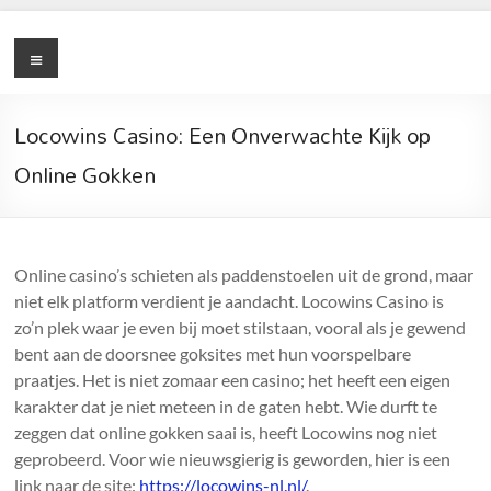
Skip
UTTARAKHAND
to
Menu
content
METRO
RAIL
Locowins Casino: Een Onverwachte Kijk op
URBAN
Online Gokken
INFRASTRUCTURE
AND
BUILDING
Online casino’s schieten als paddenstoelen uit de grond, maar
niet elk platform verdient je aandacht. Locowins Casino is
CONSTRUCTION
zo’n plek waar je even bij moet stilstaan, vooral als je gewend
CORPORATION
bent aan de doorsnee goksites met hun voorspelbare
praatjes. Het is niet zomaar een casino; het heeft een eigen
LIMITED
karakter dat je niet meteen in de gaten hebt. Wie durft te
zeggen dat online gokken saai is, heeft Locowins nog niet
geprobeerd. Voor wie nieuwsgierig is geworden, hier is een
link naar de site:
https://locowins-nl.nl/
.