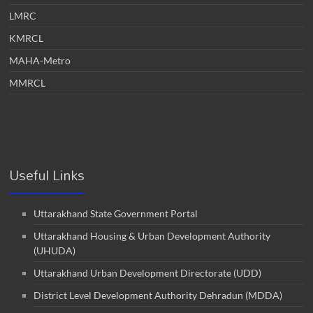
LMRC
KMRCL
MAHA-Metro
MMRCL
Useful Links
Uttarakhand State Government Portal
Uttarakhand Housing & Urban Development Authority
(UHUDA)
Uttarakhand Urban Development Directorate (UDD)
District Level Development Authority Dehradun (MDDA)