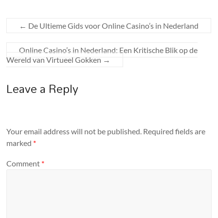
←
De Ultieme Gids voor Online Casino’s in Nederland
Online Casino’s in Nederland: Een Kritische Blik op de
Wereld van Virtueel Gokken
→
Leave a Reply
Your email address will not be published.
Required fields are
marked
*
Comment
*