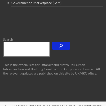
Government e-Marketplace (GeM)
Search
This is the official site for Uttarakhand Metro Rail Urban
Infrastructure and Building Construction Corporation Limited. All
the relevant updates are published on this site by UKMRC office.