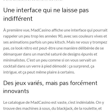
Une interface qui ne laisse pas
indifférent
À première vue, MadCasino affiche une interface qui pourrait
rappeler un peu trop les années 90, avec ses couleurs vives et
ses animations parfois un peu kitsch. Mais ne vous y trompez
pas, ce look rétro est peut-être une manière délibérée de se
démarquer dans un marché saturé de designs épurés et
minimalistes. C’est un peu comme si on vous servait un
cocktail dans un verre à pied démodé : ça surprend, ça
intrigue, et ça peut même plaire à certains.
Des jeux variés, mais pas forcément
innovants
Le catalogue de MadCasino est vaste, c’est indéniable. On y
trouve des machines à sous, du blackjack, de la roulette, et