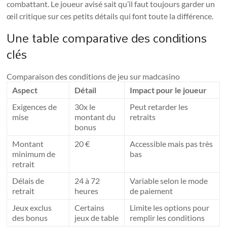
combattant. Le joueur avisé sait qu’il faut toujours garder un
œil critique sur ces petits détails qui font toute la différence.
Une table comparative des conditions
clés
Comparaison des conditions de jeu sur madcasino
Aspect
Détail
Impact pour le joueur
Exigences de
30x le
Peut retarder les
mise
montant du
retraits
bonus
Montant
20 €
Accessible mais pas très
minimum de
bas
retrait
Délais de
24 à 72
Variable selon le mode
retrait
heures
de paiement
Jeux exclus
Certains
Limite les options pour
des bonus
jeux de table
remplir les conditions