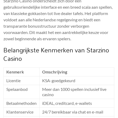
Starzino Casino onderscheidt zich door een
gebruiksvriendelijke interface en een breed scala aan spellen,
van klassieke gokkasten tot live dealer tafels. Het platform
voldoet aan alle Nederlandse regelgeving en biedt een
transparante bonusstructuur zonder verborgen
voorwaarden. Dit maakt het een aantrekkelijke keuze voor
zowel beginnende als ervaren spelers.
Belangrijkste Kenmerken van Starzino
Casino
Kenmerk
Omschrijving
Licentie
KSA-goedgekeurd
Spelaanbod
Meer dan 1000 spellen inclusief live
casino
Betaalmethoden
iDEAL, creditcard, e-wallets
Klantenservice
24/7 bereikbaar via chat en e-mail