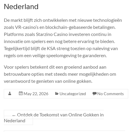
Nederland
De markt blijft zich ontwikkelen met nieuwe technologieën
zoals VR-casino’s en blockchain-gebaseerde betalingen.
Platforms zoals Starzino Casino investeren continu in
innovatie om spelers een nog betere ervaring te bieden.
Tegelijkertijd blijft de KSA streng toezien op naleving van
regels om een veilige speelomgeving te garanderen.
Voor spelers betekent dit een groeiend aanbod aan
betrouwbare opties met steeds meer mogelijkheden om
verantwoord te genieten van online gokken.
May 22, 2026
Uncategorized
No Comments
←
Ontdek de Toekomst van Online Gokken in
Nederland