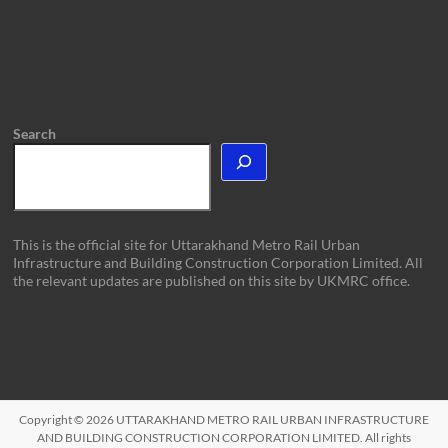
Search
This is the official site for Uttarakhand Metro Rail Urban
Infrastructure and Building Construction Corporation Limited. All
the relevant updates are published on this site by UKMRC office.
Copyright © 2026
UTTARAKHAND METRO RAIL URBAN INFRASTRUCTURE
AND BUILDING CONSTRUCTION CORPORATION LIMITED
. All rights