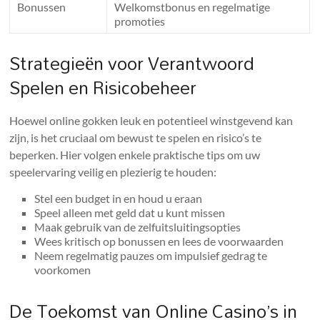
Bonussen
Welkomstbonus en regelmatige
promoties
Strategieën voor Verantwoord
Spelen en Risicobeheer
Hoewel online gokken leuk en potentieel winstgevend kan
zijn, is het cruciaal om bewust te spelen en risico’s te
beperken. Hier volgen enkele praktische tips om uw
speelervaring veilig en plezierig te houden:
Stel een budget in en houd u eraan
Speel alleen met geld dat u kunt missen
Maak gebruik van de zelfuitsluitingsopties
Wees kritisch op bonussen en lees de voorwaarden
Neem regelmatig pauzes om impulsief gedrag te
voorkomen
De Toekomst van Online Casino’s in