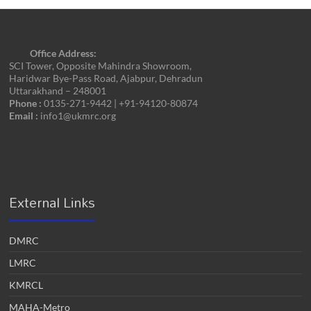
Office Address:
SCI Tower, Opposite Mahindra Showroom,
Haridwar Bye-Pass Road, Ajabpur, Dehradun
Uttarakhand – 248001
Phone :
0135-271-9442 | +91-94120-80874
Email :
info1@ukmrc.org
External Links
DMRC
LMRC
KMRCL
MAHA-Metro