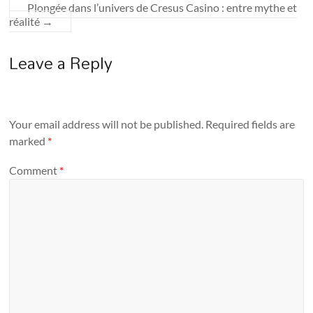
Plongée dans l’univers de Cresus Casino : entre mythe et
réalité
→
Leave a Reply
Your email address will not be published.
Required fields are
marked
*
Comment
*