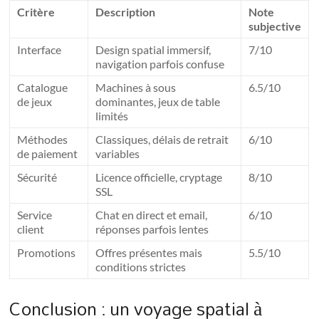
Critère
Description
Note
subjective
Interface
Design spatial immersif,
7/10
navigation parfois confuse
Catalogue
Machines à sous
6.5/10
de jeux
dominantes, jeux de table
limités
Méthodes
Classiques, délais de retrait
6/10
de paiement
variables
Sécurité
Licence officielle, cryptage
8/10
SSL
Service
Chat en direct et email,
6/10
client
réponses parfois lentes
Promotions
Offres présentes mais
5.5/10
conditions strictes
Conclusion : un voyage spatial à