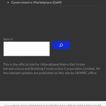
Government e-Marketplace (GeM)
Search
This is the official site for Uttarakhand Metro Rail Urban
Infrastructure and Building Construction Corporation Limited. All
the relevant updates are published on this site by UKMRC office.
Copyright © 2026
UTTARAKHAND METRO RAIL URBAN INFRASTRUCTURE