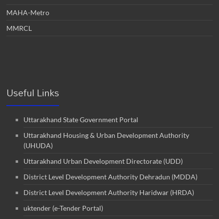
MAHA-Metro
MMRCL
Useful Links
Uttarakhand State Government Portal
Uttarakhand Housing & Urban Development Authority
(UHUDA)
Uttarakhand Urban Development Directorate (UDD)
District Level Development Authority Dehradun (MDDA)
District Level Development Authority Haridwar (HRDA)
uktender (e-Tender Portal)