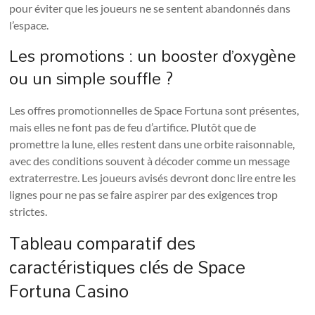
pour éviter que les joueurs ne se sentent abandonnés dans
l’espace.
Les promotions : un booster d’oxygène
ou un simple souffle ?
Les offres promotionnelles de Space Fortuna sont présentes,
mais elles ne font pas de feu d’artifice. Plutôt que de
promettre la lune, elles restent dans une orbite raisonnable,
avec des conditions souvent à décoder comme un message
extraterrestre. Les joueurs avisés devront donc lire entre les
lignes pour ne pas se faire aspirer par des exigences trop
strictes.
Tableau comparatif des
caractéristiques clés de Space
Fortuna Casino