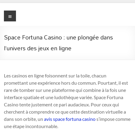
Skip
UTTARAKHAND
to
Menu
content
METRO
RAIL
Space Fortuna Casino : une plongée dans
URBAN
l’univers des jeux en ligne
INFRASTRUCTURE
AND
BUILDING
Les casinos en ligne foisonnent sur la toile, chacun
promettant une expérience hors du commun. Pourtant, il est
CONSTRUCTION
rare de tomber sur une plateforme qui combine à la fois une
CORPORATION
interface spatiale et une ludothèque variée. Space Fortuna
Casino tente justement ce pari audacieux. Pour ceux qui
LIMITED
cherchent à comprendre ce que cette destination virtuelle a
dans son orbite, un
avis space fortuna casino
s’impose comme
une étape incontournable.