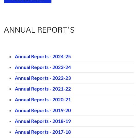
ANNUAL REPORT'S
Annual Reports - 2024-25
Annual Reports - 2023-24
Annual Reports - 2022-23
Annual Reports - 2021-22
Annual Reports - 2020-21
Annual Reports - 2019-20
Annual Reports - 2018-19
Annual Reports - 2017-18