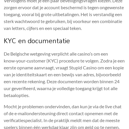
Vervolgens moet je een paar beveiligingsvragen kiezen. Deze
zorgen ervoor dat je account beschermd is tegen ongewenste
toegang, vooral bij grote uitbetalingen. Het is verstandig een
sterk wachtwoord te gebruiken, bij voorkeur een combinatie
van letters, cijfers en een speciaal teken.
KYC en documentatie
De Belgische wetgeving verplicht alle casino’s om een
know‑your‑customer (KYC) procedure te volgen. Zodra je een
eerste opname aanvraagt, vraagt Stupid Casino om een kopie
van je identiteitskaart en een bewijs van adres, bijvoorbeeld
een recente rekening. Deze documenten worden binnen 24
uur geverifieerd, waarna je volledige toegang krijgt tot alle
betaalopties.
Mocht je problemen ondervinden, dan kun je via de live chat
of de e‑mailondersteuning direct contact opnemen met de
verificatiespecialist. In de praktijk meldt men dat de meeste
spelers binnen één werkdag klaar zijn om geld op te nemen.