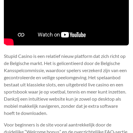
Stupid Casino is een relatief nieuw platform dat zich richt op
de Belgische markt. Het is gelicentieerd door de Belgische
Kansspelcommissie, waardoor spelers verzekerd zijn van een
gecontroleerde en veilige speelomgeving. Het spelaanbod
bestaat uit klassieke slots, een uitgebreid live casino en een
sportsbook waar je op voetbal, tennis en meer kunt inzetten.
Dankzij een intuïtieve website kun je zowel op desktop als
mobiel makkelijk navigeren, zonder dat je extra software
hoeft te downloaden.
Voor beginners is de site vooral aantrekkelijk door de
duidelijke “Welcome bonus” en de overzichtelijke FAQ‑sectie.