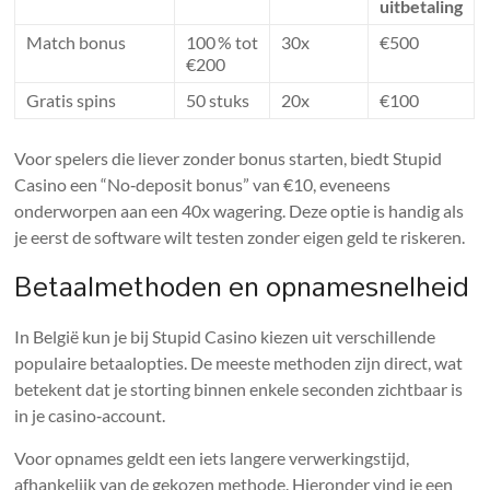
uitbetaling
Match bonus
100 % tot
30x
€500
€200
Gratis spins
50 stuks
20x
€100
Voor spelers die liever zonder bonus starten, biedt Stupid
Casino een “No‑deposit bonus” van €10, eveneens
onderworpen aan een 40x wagering. Deze optie is handig als
je eerst de software wilt testen zonder eigen geld te riskeren.
Betaalmethoden en opnamesnelheid
In België kun je bij Stupid Casino kiezen uit verschillende
populaire betaalopties. De meeste methoden zijn direct, wat
betekent dat je storting binnen enkele seconden zichtbaar is
in je casino‑account.
Voor opnames geldt een iets langere verwerkingstijd,
afhankelijk van de gekozen methode. Hieronder vind je een