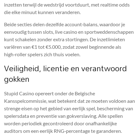
inzetten terwijl de wedstrijd voortduurt, met realtime odds
die elke minuut kunnen veranderen.
Beide secties delen dezelfde account‑balans, waardoor je
eenvoudig tussen slots, live casino en sportweddenschappen
kunt schakelen zonder extra stortingen. De inzetlimieten
variëren van €1 tot €5.000, zodat zowel beginnende als
high‑roller spelers zich thuis voelen.
Veiligheid, licentie en verantwoord
gokken
Stupid Casino opereert onder de Belgische
Kansspelcommissie, wat betekent dat ze moeten voldoen aan
strenge eisen op het gebied van eerlijk spel, bescherming van
spelersdata en preventie van gokverslaving. Alle spellen
worden periodiek gecontroleerd door onafhankelijke
auditors om een eerlijk RNG‑percentage te garanderen.