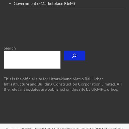
Government e-Marketplace (GeM)
Search
This is the official site for Uttarakhand Metro Rail Urban
Infrastructure and Building Construction Corporation Limited. All
the relevant updates are published on this site by UKMRC office.