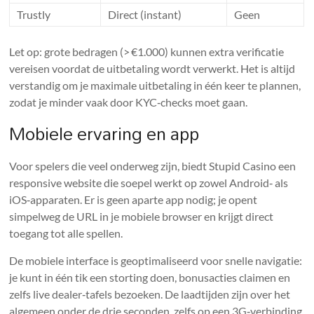
Trustly
Direct (instant)
Geen
Let op: grote bedragen (> €1.000) kunnen extra verificatie
vereisen voordat de uitbetaling wordt verwerkt. Het is altijd
verstandig om je maximale uitbetaling in één keer te plannen,
zodat je minder vaak door KYC‑checks moet gaan.
Mobiele ervaring en app
Voor spelers die veel onderweg zijn, biedt Stupid Casino een
responsive website die soepel werkt op zowel Android‑ als
iOS‑apparaten. Er is geen aparte app nodig; je opent
simpelweg de URL in je mobiele browser en krijgt direct
toegang tot alle spellen.
De mobiele interface is geoptimaliseerd voor snelle navigatie:
je kunt in één tik een storting doen, bonusacties claimen en
zelfs live dealer‑tafels bezoeken. De laadtijden zijn over het
algemeen onder de drie seconden, zelfs op een 3G‑verbinding.