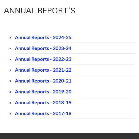
ANNUAL REPORT'S
Annual Reports - 2024-25
Annual Reports - 2023-24
Annual Reports - 2022-23
Annual Reports - 2021-22
Annual Reports - 2020-21
Annual Reports - 2019-20
Annual Reports - 2018-19
Annual Reports - 2017-18