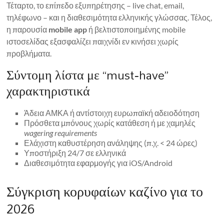
Τέταρτο, το επίπεδο εξυπηρέτησης – live chat, email,
τηλέφωνο – και η διαθεσιμότητα ελληνικής γλώσσας. Τέλος,
η παρουσία
mobile app
ή βελτιστοποιημένης mobile
ιστοσελίδας εξασφαλίζει παιχνίδι εν κινήσει χωρίς
προβλήματα.
Σύντομη λίστα με “must‑have”
χαρακτηριστικά
Άδεια ΑΜΚΑ ή αντίστοιχη ευρωπαϊκή αδειοδότηση
Πρόσθετα μπόνους χωρίς κατάθεση ή με χαμηλές
wagering requirements
Ελάχιστη καθυστέρηση ανάληψης (π.χ. < 24 ώρες)
Υποστήριξη 24/7 σε ελληνικά
Διαθεσιμότητα εφαρμογής για iOS/Android
Σύγκριση κορυφαίων καζίνο για το
2026