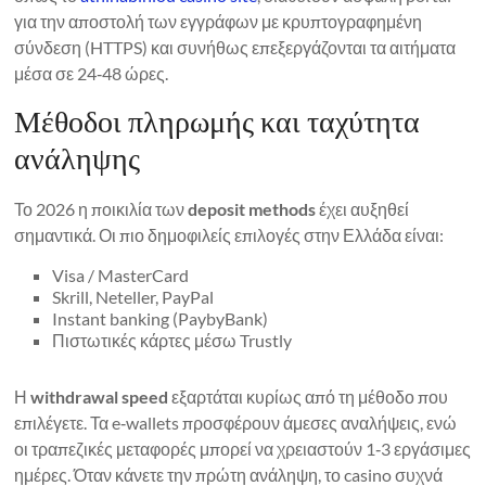
για την αποστολή των εγγράφων με κρυπτογραφημένη
σύνδεση (HTTPS) και συνήθως επεξεργάζονται τα αιτήματα
μέσα σε 24‑48 ώρες.
Μέθοδοι πληρωμής και ταχύτητα
ανάληψης
Το 2026 η ποικιλία των
deposit methods
έχει αυξηθεί
σημαντικά. Οι πιο δημοφιλείς επιλογές στην Ελλάδα είναι:
Visa / MasterCard
Skrill, Neteller, PayPal
Instant banking (PaybyBank)
Πιστωτικές κάρτες μέσω Trustly
Η
withdrawal speed
εξαρτάται κυρίως από τη μέθοδο που
επιλέγετε. Τα e‑wallets προσφέρουν άμεσες αναλήψεις, ενώ
οι τραπεζικές μεταφορές μπορεί να χρειαστούν 1‑3 εργάσιμες
ημέρες. Όταν κάνετε την πρώτη ανάληψη, το casino συχνά