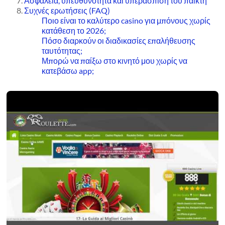
Ασφάλεια, υπευθυνότητα και υπεράσπιση του παίκτη
Συχνές ερωτήσεις (FAQ)
Ποιο είναι το καλύτερο casino για μπόνους χωρίς
κατάθεση το 2026;
Πόσο διαρκούν οι διαδικασίες επαλήθευσης
ταυτότητας;
Μπορώ να παίξω στο κινητό μου χωρίς να
κατεβάσω app;