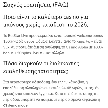
Συχνές ερωτήσεις (FAQ)
Ποιο είναι το καλύτερο casino για
μπόνους χωρίς κατάθεση το 2026;
Το BetStar Live προσφέρει ένα εντυπωσιακό welcome bonus
150% χωρίς deposit, όμως ελέγξτε πάντα το
wagering
– είναι
35x. Αν προτιμάτε άμεση ανάληψη, το Casino Alpha με 100%
bonus + 50 spins είναι πιο κατάλληλο.
Πόσο διαρκούν οι διαδικασίες
επαλήθευσης ταυτότητας;
Στα περισσότερα αδειοδοτημένα ελληνικά καζίνο, η
επαλήθευση ολοκληρώνεται εντός 24‑48 ωρών, εκτός εάν
χρειάζονται επιπλέον έγγραφα. Κατά τη διάρκεια αυτής της
περιόδου, μπορείτε να παίξετε με περιορισμένα κεφάλαια ή
σε demo mode.