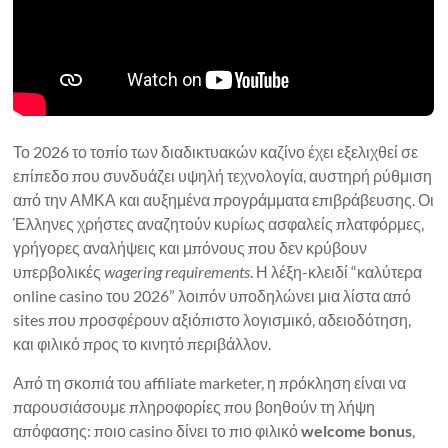
Το 2026 το τοπίο των διαδικτυακών καζίνο έχει εξελιχθεί σε
επίπεδο που συνδυάζει υψηλή τεχνολογία, αυστηρή ρύθμιση
από την ΑΜΚΑ και αυξημένα προγράμματα επιβράβευσης. Οι
Έλληνες χρήστες αναζητούν κυρίως ασφαλείς πλατφόρμες,
γρήγορες αναλήψεις και μπόνους που δεν κρύβουν
υπερβολικές
wagering requirements
. Η λέξη-κλειδί “καλύτερα
online casino του 2026” λοιπόν υποδηλώνει μια λίστα από
sites που προσφέρουν αξιόπιστο λογισμικό, αδειοδότηση,
και φιλικό προς το κινητό περιβάλλον.
Από τη σκοπιά του affiliate marketer, η πρόκληση είναι να
παρουσιάσουμε πληροφορίες που βοηθούν τη λήψη
απόφασης: ποιο casino δίνει το πιο φιλικό
welcome bonus
,